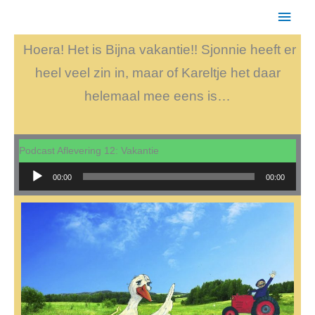
Hoof
Ga
naar
Hoera! Het is Bijna vakantie!! Sjonnie heeft er
de
heel veel zin in, maar of Kareltje het daar
inhoud
helemaal mee eens is…
Podcast Aflevering 12: Vakantie
Audiospeler
00:00
00:00