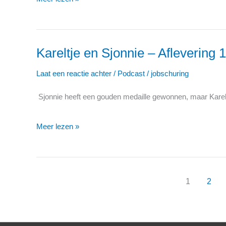
11:
Muziek
Kareltje en Sjonnie – Aflevering 
Kareltje
en
Laat een reactie achter
/
Podcast
/
jobschuring
Sjonnie
Sjonnie heeft een gouden medaille gewonnen, maar Kareltje
–
Aflevering
Meer lezen »
10:
De
medaille
1
2