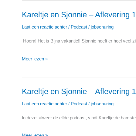
(weer)
Kareltje en Sjonnie – Aflevering 
naar
Kareltje
school
en
Laat een reactie achter
/
Podcast
/
jobschuring
Sjonnie
Hoera! Het is Bijna vakantie!! Sjonnie heeft er heel veel 
–
Aflevering
Meer lezen »
12:
Vakantie
Kareltje en Sjonnie – Aflevering 
Kareltje
en
Laat een reactie achter
/
Podcast
/
jobschuring
Sjonnie
In deze, alweer de elfde podcast, vindt Kareltje de hamste
–
Aflevering
Meer lezen »