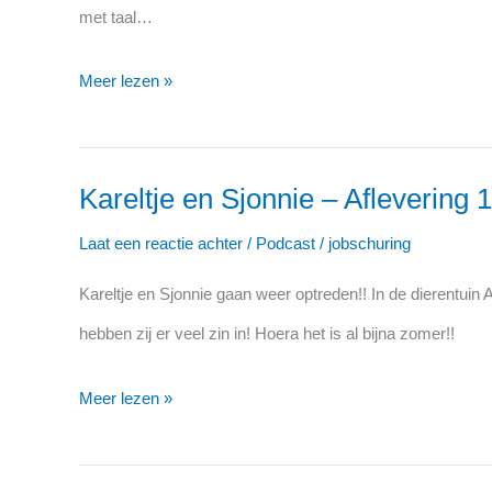
Aflevering
met taal…
19:
Spreekwoorden
Meer lezen »
en
gezegden
Kareltje en Sjonnie – Aflevering 1
Kareltje
en
Laat een reactie achter
/
Podcast
/
jobschuring
Sjonnie
Kareltje en Sjonnie gaan weer optreden!! In de dierentuin A
–
hebben zij er veel zin in! Hoera het is al bijna zomer!!
Aflevering
18:
Meer lezen »
Optreden
in