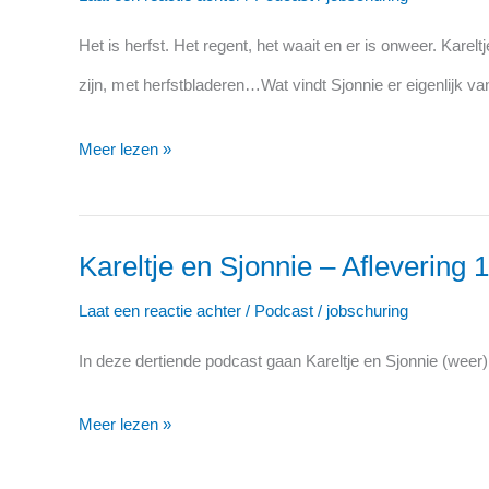
Sjonnie
Het is herfst. Het regent, het waait en er is onweer. Kare
–
zijn, met herfstbladeren…Wat vindt Sjonnie er eigenlijk v
Aflevering
14:
Meer lezen »
Herfst
Kareltje en Sjonnie – Aflevering 
Kareltje
en
Laat een reactie achter
/
Podcast
/
jobschuring
Sjonnie
In deze dertiende podcast gaan Kareltje en Sjonnie (weer
–
Aflevering
Meer lezen »
13: