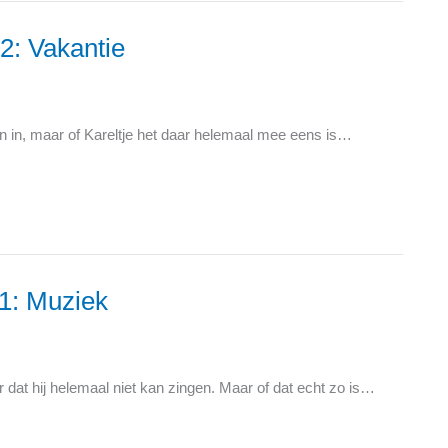
12: Vakantie
zin in, maar of Kareltje het daar helemaal mee eens is…
11: Muziek
r dat hij helemaal niet kan zingen. Maar of dat echt zo is…