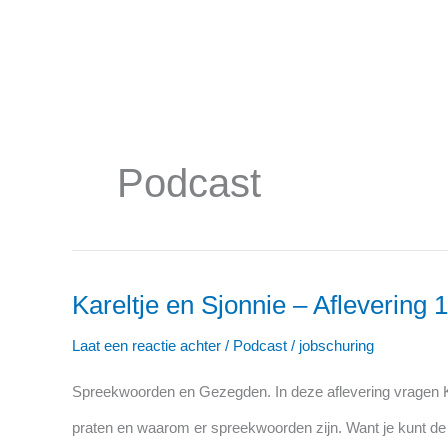
Ga
naar
de
inhoud
Podcast
Kareltje en Sjonnie – Afleverin
Kareltje
en
Laat een reactie achter
/
Podcast
/
jobschuring
Sjonnie
Spreekwoorden en Gezegden. In deze aflevering vragen K
–
praten en waarom er spreekwoorden zijn. Want je kunt de