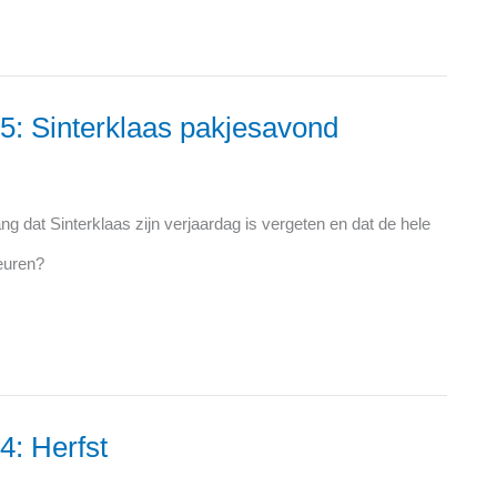
15: Sinterklaas pakjesavond
ng dat Sinterklaas zijn verjaardag is vergeten en dat de hele
euren?
4: Herfst