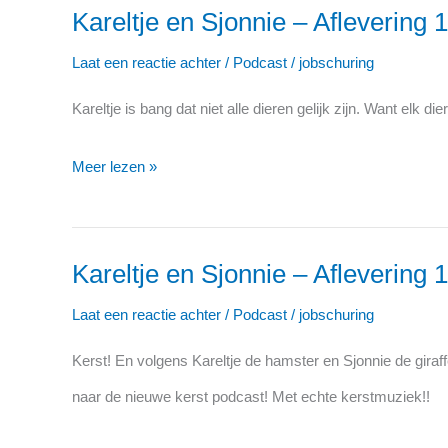
Kareltje en Sjonnie – Aflevering 1
Artis
Kareltje
en
Laat een reactie achter
/
Podcast
/
jobschuring
Sjonnie
Kareltje is bang dat niet alle dieren gelijk zijn. Want elk
–
Aflevering
Meer lezen »
17:
Anders
Kareltje en Sjonnie – Aflevering 1
en
Kareltje
toch
en
Laat een reactie achter
/
Podcast
/
jobschuring
gelijk
Sjonnie
Kerst! En volgens Kareltje de hamster en Sjonnie de giraf
–
naar de nieuwe kerst podcast! Met echte kerstmuziek!!
Aflevering