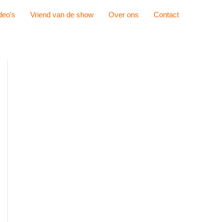
deo’s
Vriend van de show
Over ons
Contact